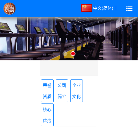
中文(简体)
荣誉
公司
企业
资质
简介
文化
核心
优势