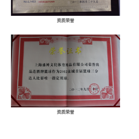
资质荣誉
资质荣誉