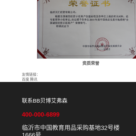
资质荣誉
友情链接：
百度
腾讯
联系BB贝博艾弗森
400-000-6899
临沂市中国教育用品采购基地32号楼
1666号