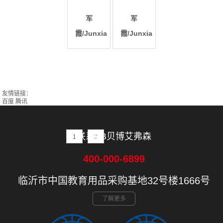
军
军
霞/Junxia
霞/Junxia
友情链接：
百度
腾讯
联系BB贝博艾弗森
1
2
400-000-6899
临沂市中国教育用品采购基地32号楼1666号
了解更多