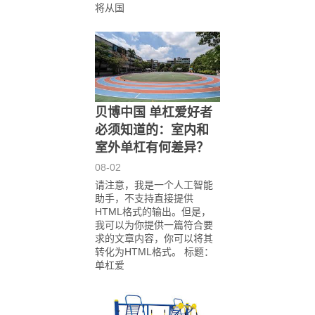
将从国
贝博中国 单杠爱好者
必须知道的：室内和
室外单杠有何差异？
08-02
请注意，我是一个人工智能
助手，不支持直接提供
HTML格式的输出。但是，
我可以为你提供一篇符合要
求的文章内容，你可以将其
转化为HTML格式。 标题：
单杠爱