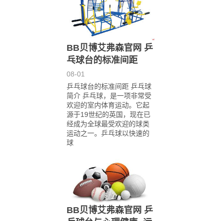
BB贝博艾弗森官网 乒
乓球台的标准间距
08-01
乒乓球台的标准间距 乒乓球
简介 乒乓球，是一项非常受
欢迎的室内体育运动。它起
源于19世纪的英国，现在已
经成为全球最受欢迎的球类
运动之一。乒乓球以快速的
球
BB贝博艾弗森官网 乒