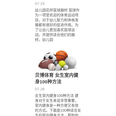
07-29
幼儿园花样篮球器材 篮球作
为一项受欢迎的体育运动项
目，对于幼儿智力和体格发
展都有很好的促进作用。为
了让幼儿更加喜欢篮球运
动，并提供适合他们的器
材，幼儿园
贝博体育 女生室内健
身100种方法
07-28
女生室内健身100种方法 健
身对于女生来说非常重要，
室内健身是一种方便又有效
的方式。下面是100种适合女
生的室内健身方法，帮助你