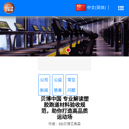
中文(简体)
公司
公益
常见
新闻
慈善
问题
贝博中国 专业解读塑
胶跑道材料验收规
范，助你打造高品质
运动场
作者：BB贝博艾弗森