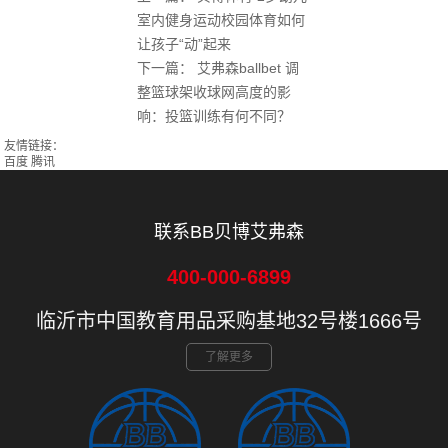
室内健身运动校园体育如何
让孩子“动”起来
下一篇：
艾弗森ballbet 调
整篮球架收球网高度的影
响：投篮训练有何不同？
友情链接：
百度
腾讯
联系BB贝博艾弗森
400-000-6899
临沂市中国教育用品采购基地32号楼1666号
了解更多